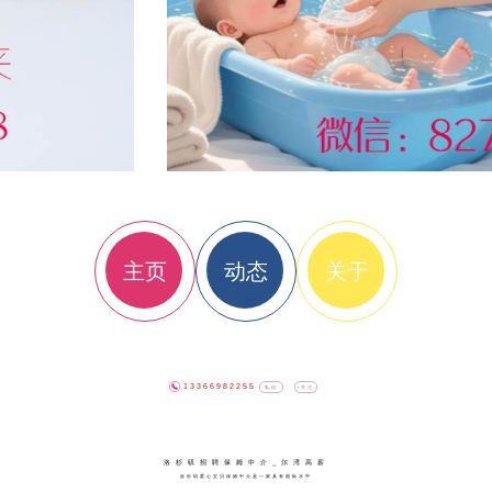
主页
动态
关于
13366982255
私信
+关注
洛杉矶招聘保姆中介_尔湾高薪
洛杉矶爱心宝贝保姆中介是一家具有国际水平