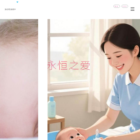
.
页
私信
+关注
洛杉矶保姆中
手
机
&
微
信:
13366982255