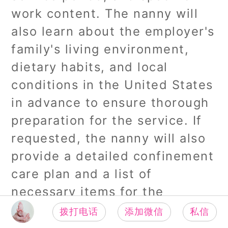
work content. The nanny will
also learn about the employer's
family's living environment,
dietary habits, and local
conditions in the United States
in advance to ensure thorough
preparation for the service. If
requested, the nanny will also
provide a detailed confinement
care plan and a list of
necessary items for the
employer to prepare in
拨打电话
添加微信
私信
首页
发布
视频
问答
我的
advance.