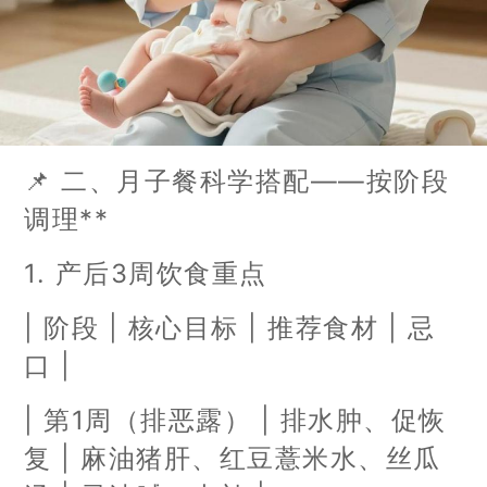
📌 二、月子餐科学搭配——按阶段
调理**
1. 产后3周饮食重点
| 阶段 | 核心目标 | 推荐食材 | 忌
口 |
| 第1周（排恶露） | 排水肿、促恢
复 | 麻油猪肝、红豆薏米水、丝瓜