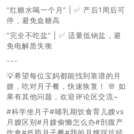
“红糖水喝一个月” | ✅ 产后1周后可
停，避免血糖高
“完全不吃盐” | ✅ 适量低钠盐，避
免电解质失衡
---
💡希望每位宝妈都能找到靠谱的月
嫂，吃对月子餐，快速恢复！ 🌸 如
果有其他问题，欢迎评论区交流~
#科学坐月子#哺乳期饮食育儿嫂vs
月嫂区别#月嫂偷懒怎么办#剖腹产
饮食#低脂月子餐#我的月嫂踩坑经