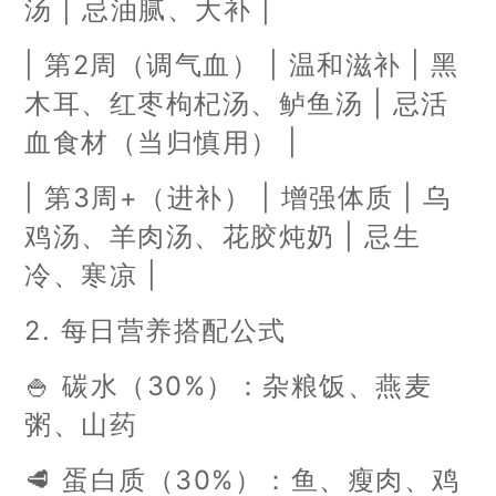
汤 | 忌油腻、大补 |
| 第2周（调气血） | 温和滋补 | 黑
木耳、红枣枸杞汤、鲈鱼汤 | 忌活
血食材（当归慎用） |
| 第3周+（进补） | 增强体质 | 乌
鸡汤、羊肉汤、花胶炖奶 | 忌生
冷、寒凉 |
2. 每日营养搭配公式
🍚 碳水（30%）：杂粮饭、燕麦
粥、山药
🥩 蛋白质（30%）：鱼、瘦肉、鸡