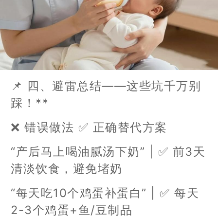
📌 四、避雷总结——这些坑千万别
踩！**
❌ 错误做法 ✅ 正确替代方案
“产后马上喝油腻汤下奶” | ✅ 前3天
清淡饮食，避免堵奶
“每天吃10个鸡蛋补蛋白” | ✅ 每天
2-3个鸡蛋+鱼/豆制品