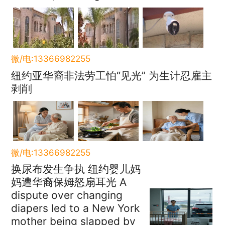
微/电:13366982255
纽约亚华裔非法劳工怕“见光” 为生计忍雇主
剥削
微/电:13366982255
换尿布发生争执 纽约婴儿妈
妈遭华裔保姆怒扇耳光 A
dispute over changing
diapers led to a New York
mother being slapped by